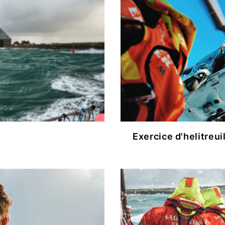
S
PHONE
BORATIONS
Exercice d'helitreui
S
CT