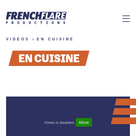
VIDÉOS
BIO
EN CUISINE
EN CUISINE
VIDÉOS
PHOTOS
SMARTPHONE
COLLABORATIONS
Allow
Vimeo is disabled.
MÉDIAS