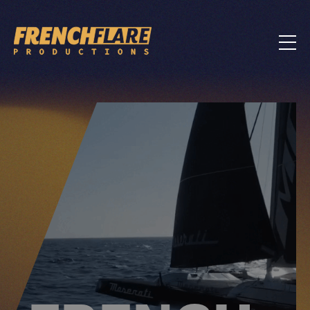
BIO
VIDÉOS
PHOTOS
SMARTPHONE
COLLABORATIONS
MÉDIAS